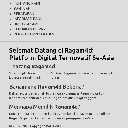
TENTANG KAMI
BANTUAN
PERATURAN
INFORMASI BANK
HUBUNGI KAMI
KEBIJAKAN PRIVASI
PERSETUJUAN COOKIES
Selamat Datang di Ragam4d:
Platform Digital Terinovatif Se-Asia
Tentang
Ragam4d
Sebagai platform unggulan Se-Asia,
Ragam4d
berkomitmen menyajikan
layanan terbaik bagi anggota kami.
Bagaimana
Ragam4d
Bekerja?
Daftar, ikuti, dan jadilah bagian dari komunitas
Ragam4d
untuk
menemukan fitur dan keuntungan eksklusif bagi anggota.
Mengapa Memilih
Ragam4d
?
Komitmen kami terhadap kualitas dan keaslian layanan menjadikan
Ragam4d
pilihan terbaik bagi banyak pengguna Se-Asia.
© 2015 - 2026 Copyright RAGAM4D.