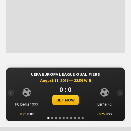
UEFA CHAMPIONS LEAGUE QUALIFIERS
August 11, 2026 — 22:59 WIB
0 : 0
Previous
Next
BET NOW
arne FC
Bodo Glimt
Union Saint-Gi
0.75
0.93
0.75
0.77
-0.75
-0.9