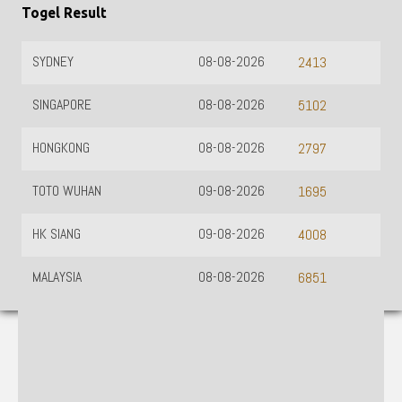
Togel Result
SYDNEY
08-08-2026
2413
SINGAPORE
08-08-2026
5102
HONGKONG
08-08-2026
2797
TOTO WUHAN
09-08-2026
1695
HK SIANG
09-08-2026
4008
MALAYSIA
08-08-2026
6851