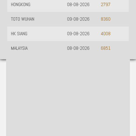
HONGKONG
08-08-2026
2797
TOTO WUHAN
09-08-2026
8360
HK SIANG
09-08-2026
4008
MALAYSIA
08-08-2026
6851